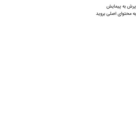
پرش به پیمایش
به محتوای اصلی بروید
لوازم ماهیگیری
,
مطالب تخصصی ماهیگیری
,
همه
چوب های ماهیگیری
0
hassan
در 1396-05-15