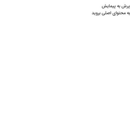
پرش به پیمایش
به محتوای اصلی بروید
محصولات
بیشتر
اتما
م مو
جود
ی
ت
ف