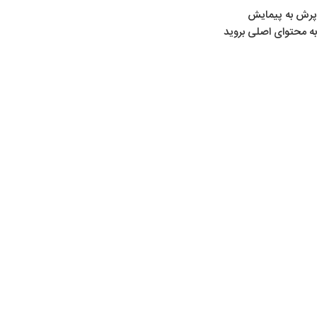
پرش به پیمایش
به محتوای اصلی بروید
خانه
/
لوازم تیراندازی
/
تفنگ‌ های بادی PCP
بزرگنمایی تصویر
اتمام موجودی
شناسه محصول:
00101016
تماس بگیرید
در انبار موجود نمی باشد
تفنگ بادی
کرال Np01 قنداق دوتیکه
ساخت کارخانه کرال ترکیه
دارای دوربین با طول 63 سانتیمتر و طول لوله 27 سانتیمتر دارای کالیبر
۵٫۵ میلیمتر