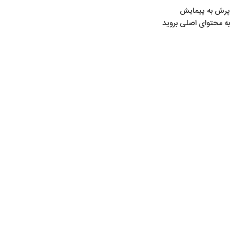
پرش به پیمایش
به محتوای اصلی بروید
خانه
/
لوازم سوارکاری
/
لوازم اسب
/
قشو
بزرگنمایی تصویر
شناسه محصول:
2008
موجود در انبار