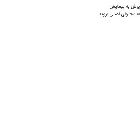
پرش به پیمایش
به محتوای اصلی بروید
خانه
/
لوازم ماهیگیری
/
طعمه ماهیگیری
/
راپالا (Rapala)
اتمام موجودی