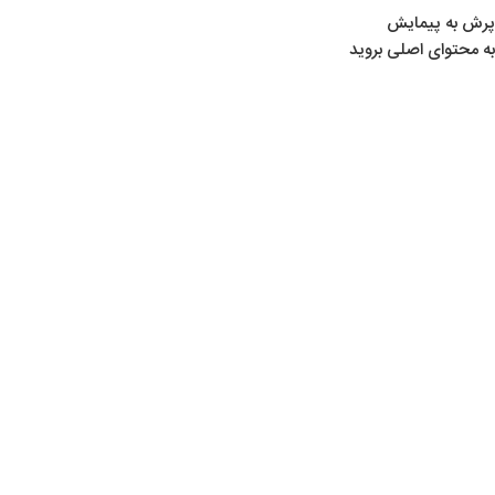
پرش به پیمایش
به محتوای اصلی بروید
خانه
/
لوازم ماهیگیری
/
طعمه ماهیگیری
/
راپالا (Rapala)
اتمام موجودی