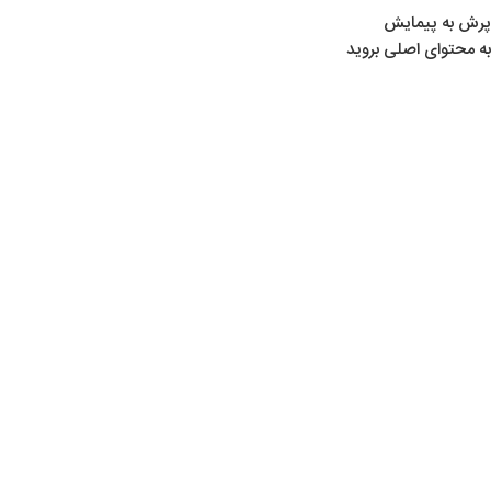
پرش به پیمایش
به محتوای اصلی بروید
خانه
/
لوازم ماهیگیری
/
طعمه ماهیگیری
/
استورم (Storm)
اتمام موجودی