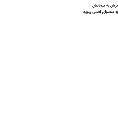
پرش به پیمایش
به محتوای اصلی بروید
خانه
/
لوازم تیراندازی
/
لوازم جانبی
/
یدکی کرال
بزرگنمایی تصویر
550.000
تومان
موجود در انبار