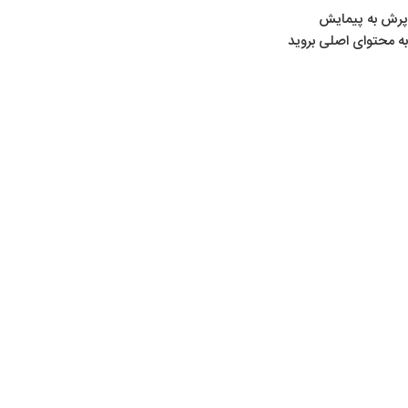
پرش به پیمایش
به محتوای اصلی بروید
خانه
/
لوازم تیراندازی
/
ساچمه‌ ها
/
ساچمه JSB
اتمام موجودی