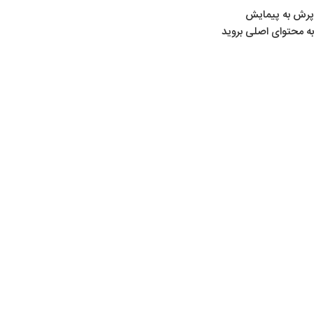
پرش به پیمایش
به محتوای اصلی بروید
خانه
/
لوازم تیراندازی
/
دوربین‌ های نشانه‌ گیری
/
دیسکاوری
بزرگنمایی تصویر