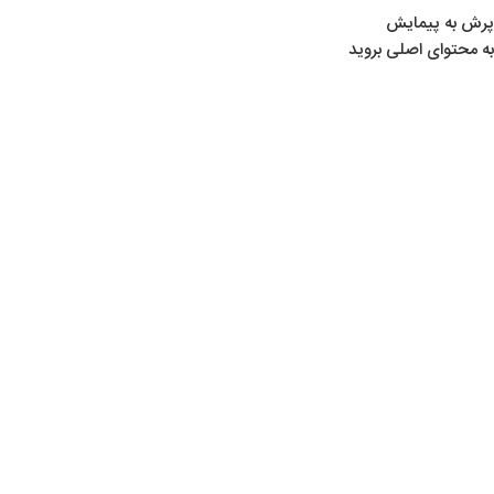
پرش به پیمایش
به محتوای اصلی بروید
خانه
/
لوازم تیراندازی
/
تفنگ‌ های بادی PCP
بزرگنمایی تصویر