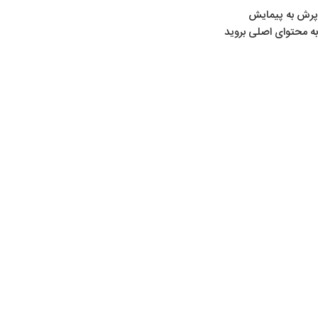
پرش به پیمایش
به محتوای اصلی بروید
خانه
/
لوازم سوارکاری
/
لوازم اسب
/
برس
بزرگنمایی تصویر
شناسه محصول:
5019
موجود در انبار