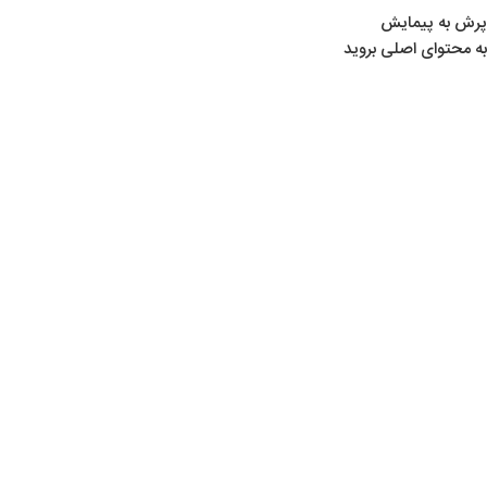
پرش به پیمایش
به محتوای اصلی بروید
تفنگ‌های بادی
قانون مجازات اسلحه و مهمات و
دارندگان سلاح و مهمات غیرمجاز
0
admin
در 1404-02-07