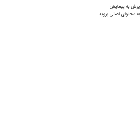
پرش به پیمایش
به محتوای اصلی بروید
تفنگ‌های بادی
,
مطالب تخصصی تیراندازی
,
همه
02
انواع تفنگ بادی
شهریور
0
hassan
انواع تفنگ بادی تفنگ بادی تفنگ بادی نوعی تفنگ است که برای
شلیک گلوله از فشار هوای ایجادشده توسط یک
ادامه مطلب