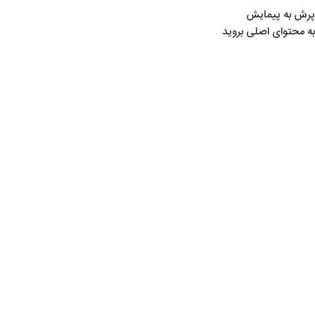
پرش به پیمایش
به محتوای اصلی بروید
تفنگ‌های بادی
,
مطالب تخصصی تیراندازی
,
همه
02
انواع تفنگ بادی
شهریور
0
hassan
انواع تفنگ بادی تفنگ بادی تفنگ بادی نوعی تفنگ است که برای
شلیک گلوله از فشار هوای ایجادشده توسط یک
ادامه مطلب