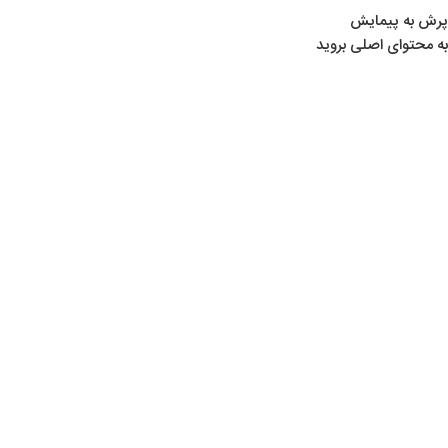
پرش به پیمایش
به محتوای اصلی بروید
تفنگ‌های بادی
,
مطالب تخصصی تیراندازی
,
همه
02
انواع تفنگ بادی
شهریور
0
hassan
انواع تفنگ بادی تفنگ بادی تفنگ بادی نوعی تفنگ است که برای
شلیک گلوله از فشار هوای ایجادشده توسط یک
ادامه مطلب