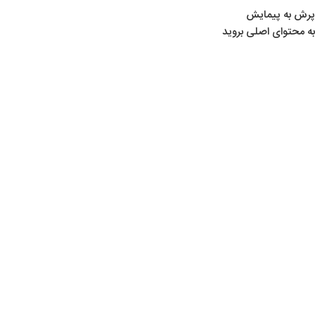
پرش به پیمایش
به محتوای اصلی بروید
تفنگ‌های بادی
,
مطالب تخصصی تیراندازی
,
همه
02
انواع تفنگ بادی
شهریور
0
hassan
انواع تفنگ بادی تفنگ بادی تفنگ بادی نوعی تفنگ است که برای
شلیک گلوله از فشار هوای ایجادشده توسط یک
ادامه مطلب