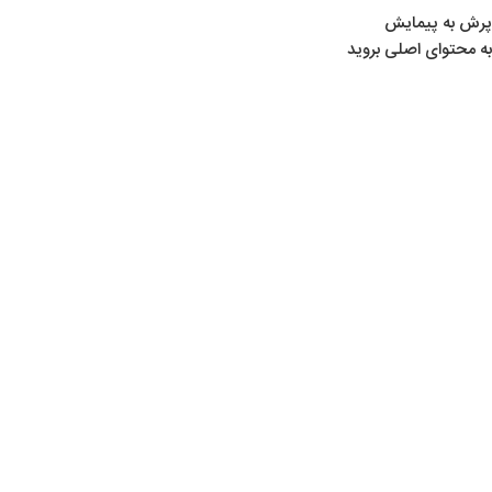
پرش به پیمایش
به محتوای اصلی بروید
خانه
/
محصولات برچسب خورده “RP”
RP
Show sidebar
خشاب تپانچه رکسی مکس
لوازم تیراندازی
,
لوازم جانبی
,
یدکی رکسی مکس
,
همه دسته‌ها