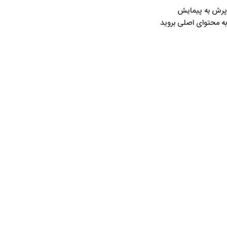
پرش به پیمایش
به محتوای اصلی بروید
خانه
/
محصولات برچسب خورده “135X”
135X
Show sidebar