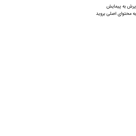
پرش به پیمایش
به محتوای اصلی بروید
خانه
/
محصولات برچسب خورده “گلنگدن بریکر”
گلنگدن بریکر
Show sidebar
اهرم گلنگدن کرال بریکر
لوازم تیراندازی
,
لوازم جانبی
,
یدکی کرال
,
همه دسته‌ها