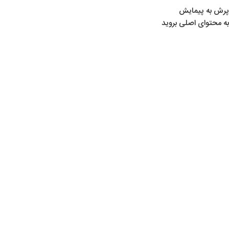
پرش به پیمایش
به محتوای اصلی بروید
خانه
/
محصولات برچسب خورده “گردگیر”
گردگیر
Show sidebar
اتمام موجودی
گردگیر کرال 001
لوازم تیراندازی
,
لوازم جانبی
,
یدکی کرال
,
همه دسته‌ها