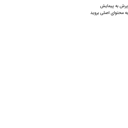
پرش به پیمایش
به محتوای اصلی بروید
خانه
/
محصولات برچسب خورده “کپسول 6.8 لیتری”
کپسول 6.8 لیتری
Show sidebar