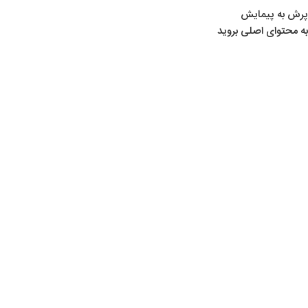
پرش به پیمایش
به محتوای اصلی بروید
خانه
/
محصولات برچسب خورده “نخ ماهیگیری”
نخ ماهیگیری
Show sidebar