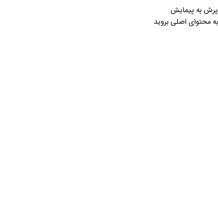
پرش به پیمایش
به محتوای اصلی بروید
خانه
/
محصولات برچسب خورده “ماهیگیری”
ماهیگیری
Show sidebar