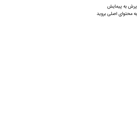
پرش به پیمایش
به محتوای اصلی بروید
خانه
/
محصولات برچسب خورده “مارشال”
مارشال
Show sidebar