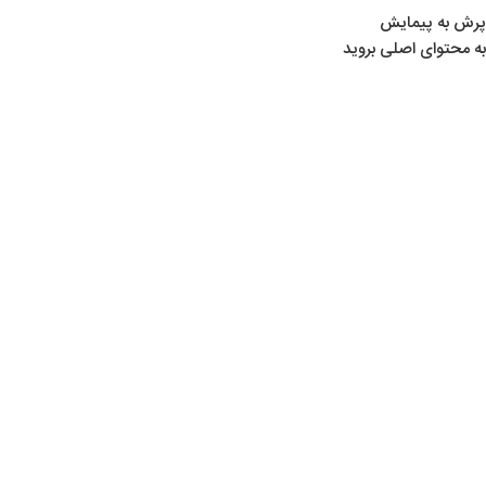
پرش به پیمایش
به محتوای اصلی بروید
خانه
/
محصولات برچسب خورده “قنداق لمینیت”
قنداق لمینیت
Show sidebar
اتمام موجودی
تپانچه پی سی پی رکسی مکس RPA-LB
تفنگ‌ های بادی PCP
PCP رکسی مکس
,
,
لوازم تیراندازی