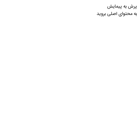
پرش به پیمایش
به محتوای اصلی بروید
خانه
/
محصولات برچسب خورده “سیبل پی سی پی”
سیبل پی سی پی
Show sidebar