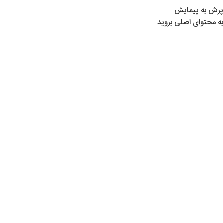
پرش به پیمایش
به محتوای اصلی بروید
خانه
/
محصولات برچسب خورده “ساچمه ۴.۵”
ساچمه ۴.۵
Show sidebar