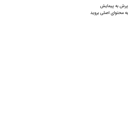
پرش به پیمایش
به محتوای اصلی بروید
خانه
/
محصولات برچسب خورده “ساچمه دنیا”
ساچمه دنیا
Show sidebar
اتمام موجودی
ساچمه دنیا نوک تیز
ساچمه‌ ها
,
ساچمه ایرانی
,
لوازم تیراندازی
,
همه دسته‌ها
تماس بگیرید
اطلاعات بیشتر
شناسه محصول:
00108003