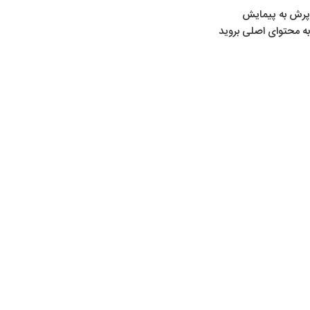
پرش به پیمایش
به محتوای اصلی بروید
خانه
/
محصولات برچسب خورده “دوپایه تفنگ”
دوپایه تفنگ
Show sidebar