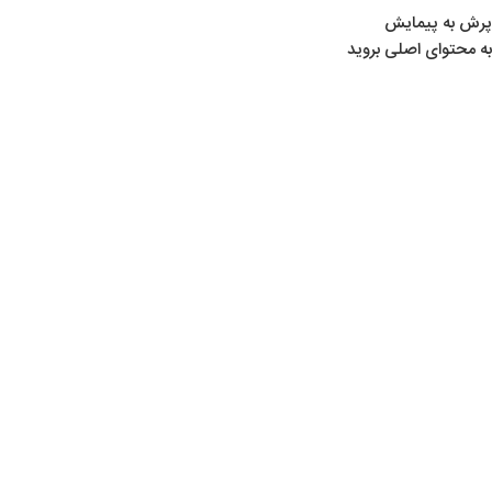
پرش به پیمایش
به محتوای اصلی بروید
خانه
/
محصولات برچسب خورده “دوربین LEAPERS”
دوربین LEAPERS
Show sidebar