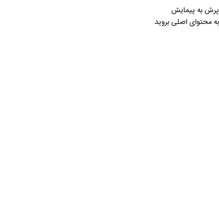
پرش به پیمایش
به محتوای اصلی بروید
خانه
/
محصولات برچسب خورده “دوربین شکار”
دوربین شکار
Show sidebar