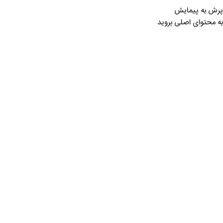
پرش به پیمایش
به محتوای اصلی بروید
خانه
/
محصولات برچسب خورده “دوربین برای تفنگ”
دوربین برای تفنگ
Show sidebar