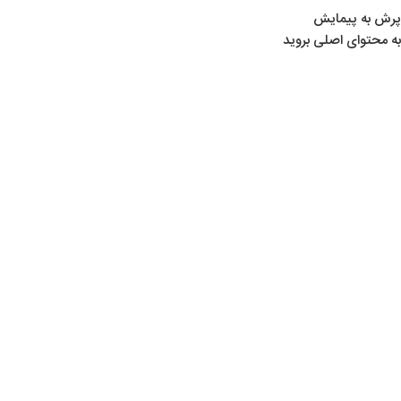
پرش به پیمایش
به محتوای اصلی بروید
خانه
/
محصولات برچسب خورده “جامبو دازل”
جامبو دازل
Show sidebar
ویژه
تفنگ پی سی پی کرال جامبو دازل Jumbo Dazzle
تفنگ‌ های بادی PCP
,
پی سی پی کرال
,
لوازم تیراندازی