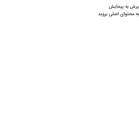
پرش به پیمایش
به محتوای اصلی بروید
خانه
/
محصولات برچسب خورده “تبدیل شارژ بریکر”
تبدیل شارژ بریکر
Show sidebar
تبدیل شارژ مگا و بریکر
لوازم تیراندازی
,
لوازم جانبی
,
یدکی کرال
,
همه دسته‌ها