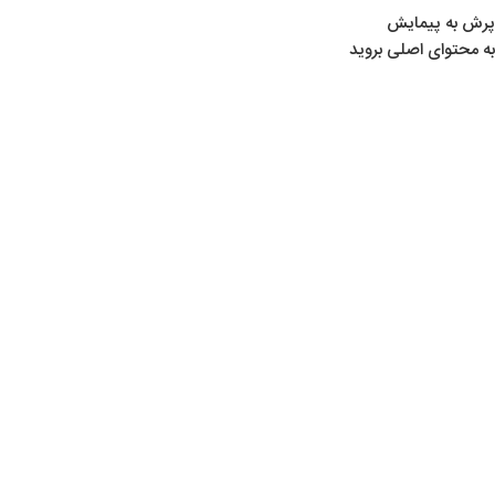
پرش به پیمایش
به محتوای اصلی بروید
خانه
/
لوازم کوهنوردی و کمپینگ
/
کیسه خواب و زیر انداز
/
بالشت و دورگردنی
بالشت و دورگردنی
Show sidebar
هیچ محصولی یافت نشد.