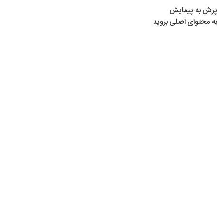
پرش به پیمایش
به محتوای اصلی بروید
خانه
/
لوازم کوهنوردی و کمپینگ
/
کیسه خواب و زیر انداز
کیسه خواب و زیر انداز
Show sidebar
هیچ محصولی یافت نشد.