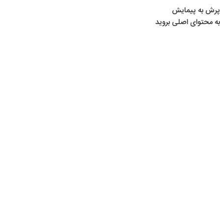
پرش به پیمایش
به محتوای اصلی بروید
خانه
/
لوازم کوهنوردی و کمپینگ
/
ابزار و لوازم جانبی
/
میز و صندلی کمپینگ
میز و صندلی کمپینگ
Show sidebar
هیچ محصولی یافت نشد.