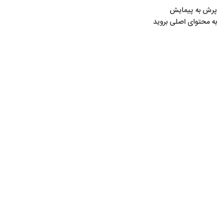
پرش به پیمایش
به محتوای اصلی بروید
خانه
/
لوازم سوارکاری
/
لوازم سوارکار
لوازم سوارکار
Show sidebar
چکمه‌کش پلاستیکی 3013
لوازم سوارکاری
,
لوازم سوارکار