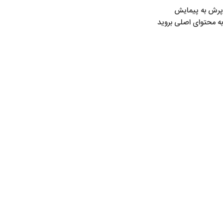
پرش به پیمایش
به محتوای اصلی بروید
خانه
/
لوازم جانبی افرود
لوازم جانبی افرود
Show sidebar
جک الکتریکی ماشین 5 تن
لوازم جانبی افرود
,
همه دسته‌ها