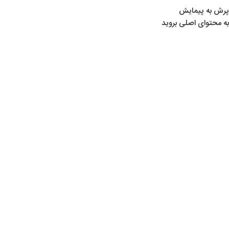
پرش به پیمایش
به محتوای اصلی بروید
خانه
/
لوازم تیراندازی
/
لوازم جانبی
/
لوازم یدکی
لوازم یدکی
Show sidebar