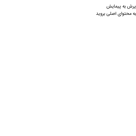
پرش به پیمایش
به محتوای اصلی بروید
خانه
/
لوازم تیراندازی
/
ساچمه‌ ها
/
ساچمه Huntex
ساچمه Huntex
Show sidebar