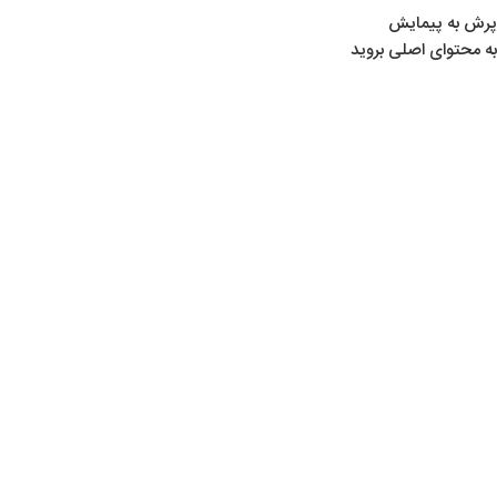
پرش به پیمایش
به محتوای اصلی بروید
خانه
/
لوازم تیراندازی
/
ساچمه‌ ها
/
ساچمه JSB
ساچمه JSB
Show sidebar