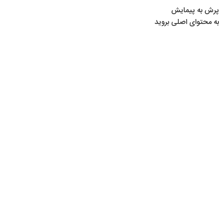
پرش به پیمایش
به محتوای اصلی بروید
خانه
/
لوازم تیراندازی
/
دوربین‌ های نشانه‌ گیری
/
دوربین مارکول
دوربین مارکول
Show sidebar